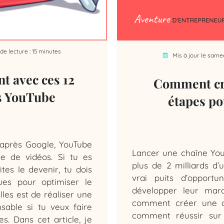
e lecture : 15 minutes
Mis à jour le same
t avec ces 12
Comment cré
s YouTube
étapes p
près Google, YouTube
Lancer une chaîne You
e de vidéos. Si tu es
plus de 2 milliards d’
es le devenir, tu dois
vrai puits d’opportu
ues pour optimiser le
développer leur mar
les est de réaliser une
comment créer une c
sable si tu veux faire
comment réussir sur
s. Dans cet article, je