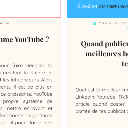
uTube
Mis à jour le lund
thme YouTube ?
Quand publier 
meilleures h
t
our faire décoller ta
hmes font la pluie et le
les influenceurs. Alors
ents, il est de plus en
Quel est le meilleur 
ence croissante. YouTube
Linkedin, Youtube, Tik
n propre système de
article quand poster
os mettre en avant et
portée de tes publicatio
onctionne l’algorithme
e t-il pour classer ses