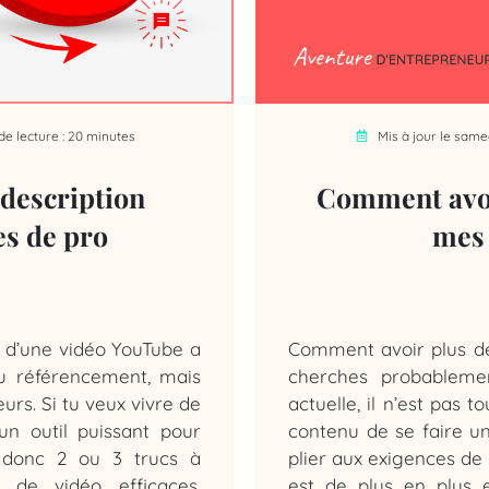
e lecture : 20 minutes
Mis à jour le same
description
Comment avoi
es de pro
mes 
n d’une vidéo YouTube a
Comment avoir plus de 
u référencement, mais
cherches probablemen
urs. Si tu veux vivre de
actuelle, il n’est pas 
n outil puissant pour
contenu de se faire une
a donc 2 ou 3 trucs à
plier aux exigences de l
 de vidéo efficaces.
est de plus en plus 