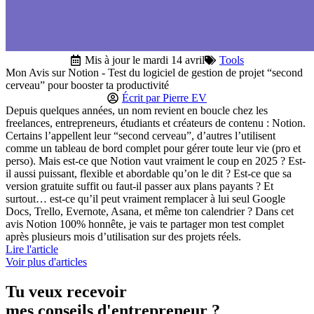
Mis à jour le mardi 14 avril
Tools
Mon Avis sur Notion - Test du logiciel de gestion de projet “second
cerveau” pour booster ta productivité
Écrit par
Pierre EV
Depuis quelques années, un nom revient en boucle chez les
freelances, entrepreneurs, étudiants et créateurs de contenu : Notion.
Certains l’appellent leur “second cerveau”, d’autres l’utilisent
comme un tableau de bord complet pour gérer toute leur vie (pro et
perso). Mais est-ce que Notion vaut vraiment le coup en 2025 ? Est-
il aussi puissant, flexible et abordable qu’on le dit ? Est-ce que sa
version gratuite suffit ou faut-il passer aux plans payants ? Et
surtout… est-ce qu’il peut vraiment remplacer à lui seul Google
Docs, Trello, Evernote, Asana, et même ton calendrier ? Dans cet
avis Notion 100% honnête, je vais te partager mon test complet
après plusieurs mois d’utilisation sur des projets réels.
Lire l'article
Voir plus d'articles
Tu veux recevoir
mes conseils d'entrepreneur ?