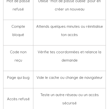
Mot de passe
Utilise “mot de passe oublié” pour en
refusé
créer un nouveau
Compte
Attends quelques minutes ou réinitialise
bloqué
ton accès
Code non
Vérifie tes coordonnées et relance la
reçu
demande
Page qui bug
Vide le cache ou change de navigateur
Teste un autre réseau ou un accès
Accès refusé
sécurisé