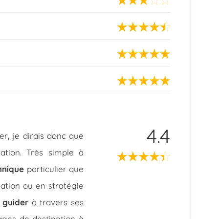
4.4
r, je dirais donc que
ation. Très simple à
hnique
particulier que
ation ou en stratégie
r guider
à travers ses
ages de destination à