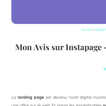
Accueil
/
Digital
Mon Avis sur Instapage –
La
landing page
est devenu l’outil digital incont
une offre sur le web. Et parmi les innombrables
o